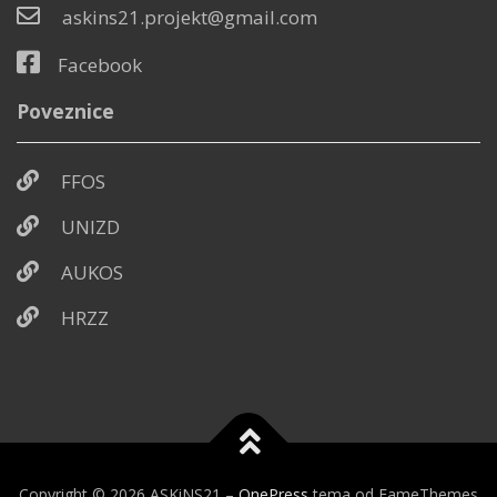
askins21.projekt@gmail.com
Facebook
Poveznice
FFOS
UNIZD
AUKOS
HRZZ
Copyright © 2026 ASKiNS21
–
OnePress
tema od FameThemes