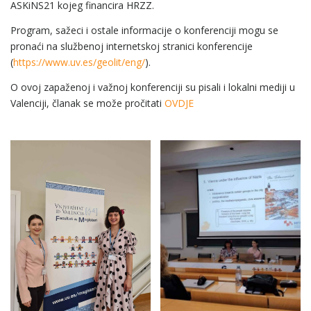
ASKiNS21 kojeg financira HRZZ.
Program, sažeci i ostale informacije o konferenciji mogu se
pronaći na službenoj internetskoj stranici konferencije
(
https://www.uv.es/geolit/eng/
).
O ovoj zapaženoj i važnoj konferenciji su pisali i lokalni mediji u
Valenciji, članak se može pročitati
OVDJE