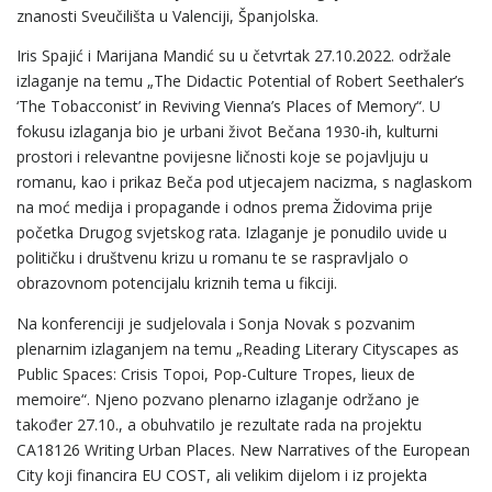
znanosti Sveučilišta u Valenciji, Španjolska.
Iris Spajić i Marijana Mandić su u četvrtak 27.10.2022. održale
izlaganje na temu „The Didactic Potential of Robert Seethaler’s
‘The Tobacconist’ in Reviving Vienna’s Places of Memory“. U
fokusu izlaganja bio je urbani život Bečana 1930-ih, kulturni
prostori i relevantne povijesne ličnosti koje se pojavljuju u
romanu, kao i prikaz Beča pod utjecajem nacizma, s naglaskom
na moć medija i propagande i odnos prema Židovima prije
početka Drugog svjetskog rata. Izlaganje je ponudilo uvide u
političku i društvenu krizu u romanu te se raspravljalo o
obrazovnom potencijalu kriznih tema u fikciji.
Na konferenciji je sudjelovala i Sonja Novak s pozvanim
plenarnim izlaganjem na temu „Reading Literary Cityscapes as
Public Spaces: Crisis Topoi, Pop-Culture Tropes, lieux de
memoire“. Njeno pozvano plenarno izlaganje održano je
također 27.10., a obuhvatilo je rezultate rada na projektu
CA18126 Writing Urban Places. New Narratives of the European
City koji financira EU COST, ali velikim dijelom i iz projekta