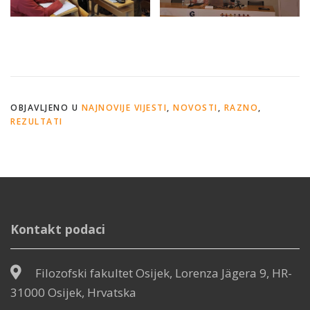
OBJAVLJENO U
NAJNOVIJE VIJESTI
,
NOVOSTI
,
RAZNO
,
REZULTATI
Kontakt podaci
Filozofski fakultet Osijek, Lorenza Jägera 9, HR-
31000 Osijek, Hrvatska