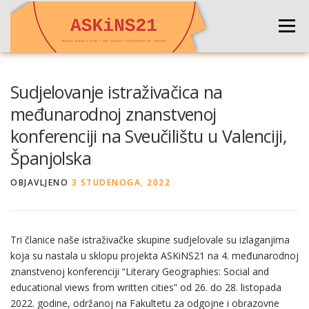
Preskoči
na
Izborni
sadržaj
NASLOVNA
O PROJEKTU
DEUTSCH
Sudjelovanje istraživačica na
međunarodnoj znanstvenoj
konferenciji na Sveučilištu u Valenciji,
ENGLISH
KONFERENCIJA 2024
KONTAKT
Španjolska
OBJAVLJENO
3 STUDENOGA, 2022
Tri članice naše istraživačke skupine sudjelovale su izlaganjima
koja su nastala u sklopu projekta ASKiNS21 na 4. međunarodnoj
znanstvenoj konferenciji “Literary Geographies: Social and
educational views from written cities” od 26. do 28. listopada
2022. godine, održanoj na Fakultetu za odgojne i obrazovne