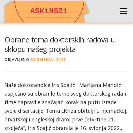
Preskoči
na
Izborni
sadržaj
NASLOVNA
O PROJEKTU
DEUTSCH
Obrane tema doktorskih radova u
sklopu našeg projekta
ENGLISH
KONFERENCIJA 2024
KONTAKT
OBJAVLJENO
30 SVIBNJA, 2023
Naše doktorandice Iris Spajić i Marijana Mandić
uspješno su obranile teme svog doktorskog rada i
time napravile značajan korak na putu izrade
svoje disertacije. Temu „Kriza obitelji u njemačkoj,
hrvatskoj i engleskoj drami prve četvrtine 21.
stoljeća“, Iris Spajić obranila je 16. svibnja 2022.,