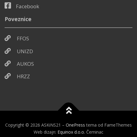
Facebook
Poveznice
FFOS
UNIZD
AUKOS
HRZZ
Copyright © 2026 ASKiNS21
–
OnePress
tema od FameThemes
Web dizajn:
Equinox d.o.o.
Čeminac