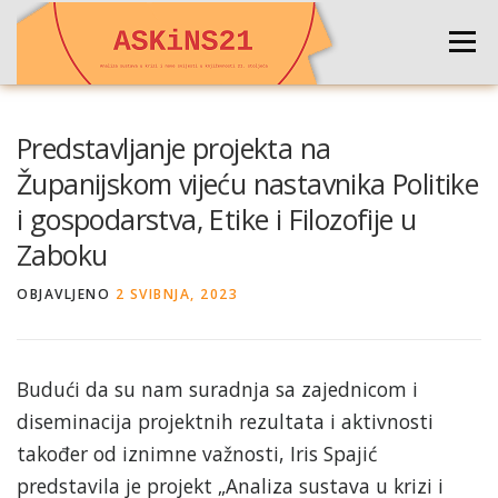
Preskoči
na
Izborni
sadržaj
NASLOVNA
O PROJEKTU
DEUTSCH
Predstavljanje projekta na
Županijskom vijeću nastavnika Politike
i gospodarstva, Etike i Filozofije u
ENGLISH
KONFERENCIJA 2024
KONTAKT
Zaboku
OBJAVLJENO
2 SVIBNJA, 2023
Budući da su nam suradnja sa zajednicom i
diseminacija projektnih rezultata i aktivnosti
također od iznimne važnosti, Iris Spajić
predstavila je projekt „Analiza sustava u krizi i