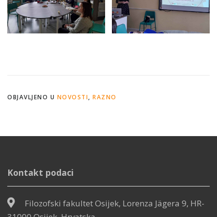
OBJAVLJENO U
NOVOSTI
,
RAZNO
Kontakt podaci
Filozofski fakultet Osijek, Lorenza Jägera 9, HR-
31000 Osijek, Hrvatska