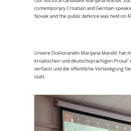
Our doctoral candidate Marijana Mandić succe
contemporary Croatian and German-speaking
Novak and the public defence was held on Mo
Unsere Doktorandin Marijana Mandić hat ihr
kroatischen und deutschsprachigen Prosa“ er
verfasst und die öffentliche Verteidigung f
statt.