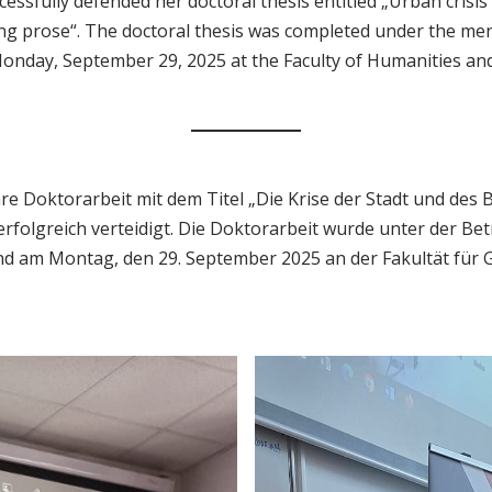
ssfully defended her doctoral thesis entitled „Urban crisis a
 prose“. The doctoral thesis was completed under the men
nday, September 29, 2025 at the Faculty of Humanities and S
e Doktorarbeit mit dem Titel „Die Krise der Stadt und des
folgreich verteidigt. Die Doktorarbeit wurde unter der Bet
and am Montag, den 29. September 2025 an der Fakultät für G