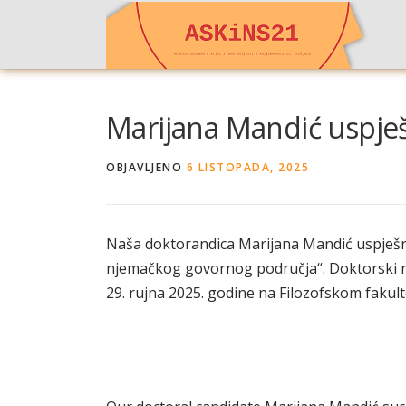
Preskoči
na
sadržaj
Marijana Mandić uspješ
OBJAVLJENO
6 LISTOPADA, 2025
Naša doktorandica Marijana Mandić uspješno 
njemačkog govornog područja“. Doktorski rad
29. rujna 2025. godine na Filozofskom fakult